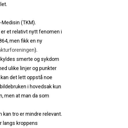
let.
k-Medisin (TKM).
r et relativt nytt fenomen i
864, men fikk en ny
kturforeningen
).
n skyldes smerte og sykdom
ed ulike linjer og punkter
 kan det lett oppstå noe
g bildebruken i hovedsak kun
isin, men at man da som
kan tro er mindre relevant.
er langs kroppens