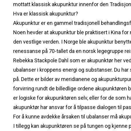
mottatt klassisk akupunktur innenfor den Tradisjone
Hva er klassisk akupunktur?
Akupunktur er en gammel tradisjonell behandlingsf
Noen hevder at akupunktur ble praktisert i Kina fo
den vestlige verden. I Norge ble akupunktur benytte
renessanse på 70-tallet da en norsk legegruppe reis
Rebekka Stackpole Dahl som er akupunktør her ved 
ubalanser i kroppens energi og substanser. Du har s
på. Dette er bilder av meridianene og akupunkturpun
forvirring rundt de billedlige ordene akupunktøren 
er logiske for akupunktøren selv, eller for de som h
akupunktør har ansvar for å tilpasse dialogen til p
For å kunne avdekke årsaken til ubalanser må akup
I tillegg kan akupunktøren se på tungen og kjenne 