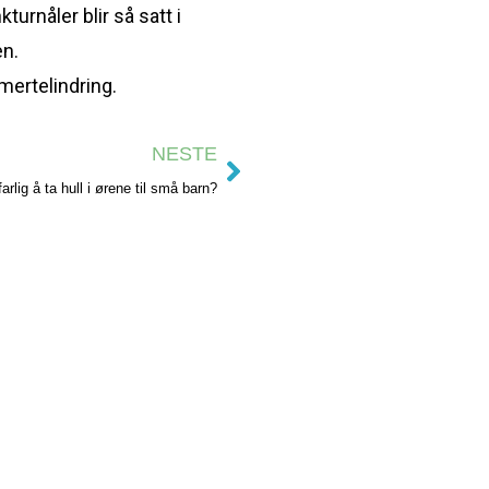
urnåler blir så satt i
en.
mertelindring.
NESTE
farlig å ta hull i ørene til små barn?