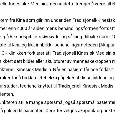
lle-Kinesiske-Medisin, uten at dette trenger å være tilfel
orm fra Kina som går inn under den Tradisjonell-Kinesis
r mer enn 4000 år siden mens behandlingsformen fortsatt e
t på Rikshospitalets øyeavdeling så langt tilbake som i 1
te til Kina og fikk innblikk i behandlingsmetoden (
Akupun
OK klinikken forklarer at i Tradisjonell Kinesisk Medisi
ikkert sett bilder eller skulpturer av menneskekroppen m
ktene i Kinesisk Medisin. Når en pasient får noe forklart,
bruker for å forklare. Rebekka påpeker at disse bildene o
ar studert teoriene knyttet til Tradisjonell Kinesisk Med
asienten.
unktøren stille mange spørsmål, også spørsmål pasienten 
på pulsen til pasienten. Deretter velges akupunkturpunkt