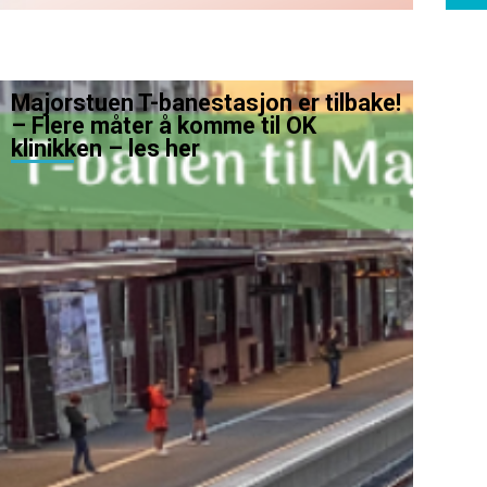
Majorstuen T-banestasjon er tilbake!
– Flere måter å komme til OK
klinikken – les her