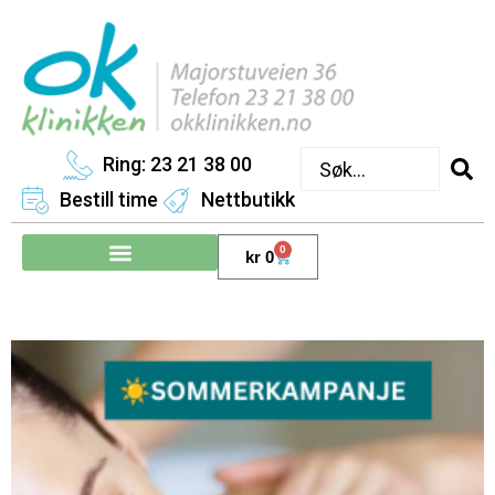
Ring: 23 21 38 00
Bestill time
Nettbutikk
0
kr
0