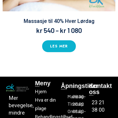
Massasje til 40% Hver Lørdag
kr
540
–
kr
1 080
LES MER
Meny
Åpningstider
Kontakt
oss
Hjem
Mandag:
09.00-
Mer
Hva er din
23 21
Tirsdag:
20.00
bevegelse,
plage
38 00
Onsdag:
09.00-
mindre
Behandlingstilbud