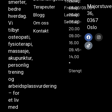
Torsdag:
20.00
smerter,
Majorstuve
Terapeuter
Fredag:
08.00/09.00-
bedre
36,
Lørdag:
20.00
Blogg
hverdag.
0367
Søndag:
09.00-
Vi
Om oss
Oslo
20.00
tilbyr
Kontakt
09.00-
osteopati,
16.00
fysioterapi,
09.45-
massasje,
14.00
akupunktur,
*
personlig
Stengt
trening
og
arbeidsplassvurdering
– for
et liv
med