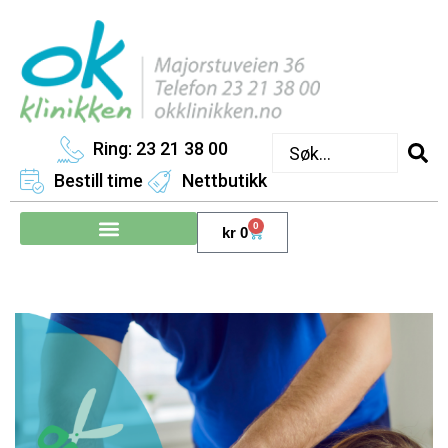
Ring: 23 21 38 00
Bestill time
Nettbutikk
0
kr
0