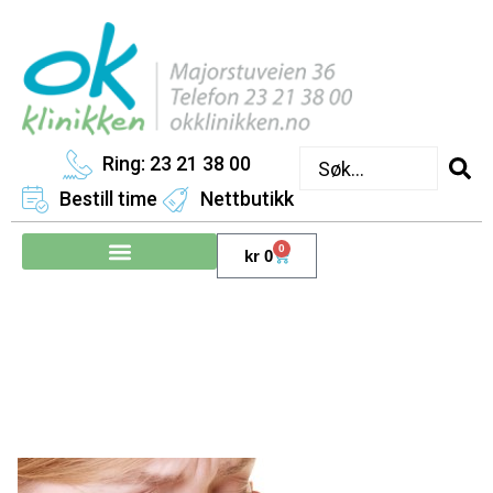
Ring: 23 21 38 00
Bestill time
Nettbutikk
0
kr
0