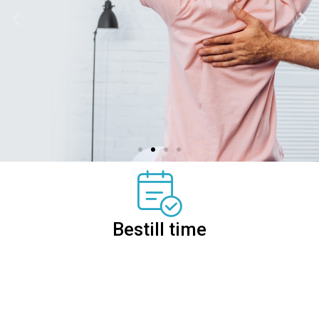
Osteopati, fysioterapi
og massasje i Oslo –
Majorstuen
Bestill time
Behandling for nakke, rygg, hodepine og
idrettsskader. Bestill time hos OK Klinikken
i dag.