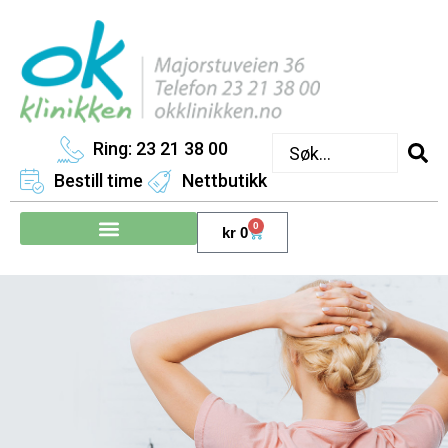
Ring: 23 21 38 00
Bestill time
Nettbutikk
0
kr
0