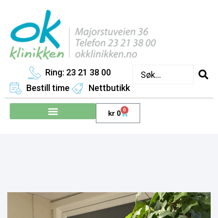
Ring: 23 21 38 00
Bestill time
Nettbutikk
0
kr
0