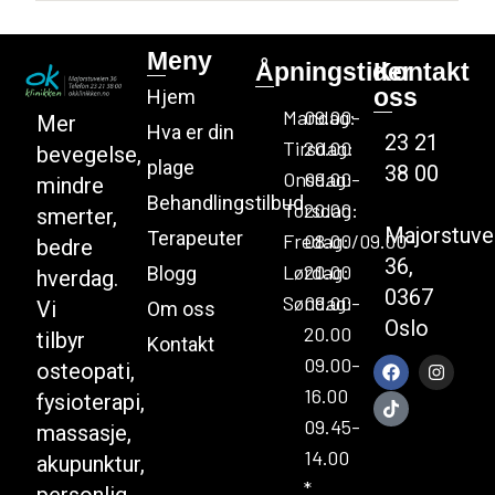
Meny
Åpningstider
Kontakt
oss
Hjem
Mandag:
09.00-
Mer
Hva er din
23 21
Tirsdag:
20.00
bevegelse,
plage
38 00
Onsdag:
09.00-
mindre
Behandlingstilbud
Torsdag:
20.00
smerter,
Majorstuve
Terapeuter
Fredag:
08.00/09.00-
bedre
36,
Lørdag:
20.00
Blogg
hverdag.
0367
Søndag:
09.00-
Vi
Om oss
Oslo
20.00
tilbyr
Kontakt
09.00-
osteopati,
16.00
fysioterapi,
09.45-
massasje,
14.00
akupunktur,
*
personlig