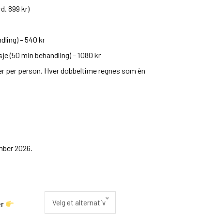
d. 899 kr)
ling) – 540 kr
je (50 min behandling) – 1080 kr
ger per person. Hver dobbeltime regnes som èn
mber 2026.
Velg et alternativ
er