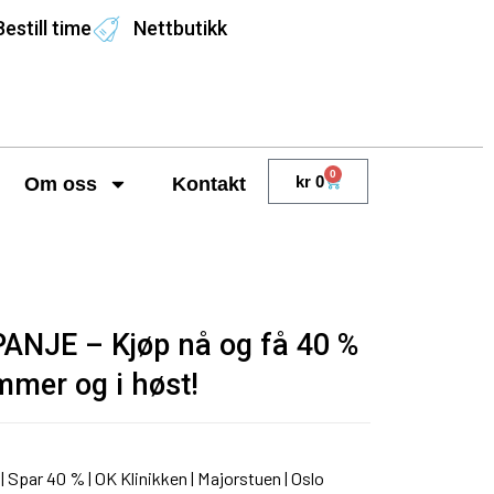
Bestill time
Nettbutikk
0
kr
0
Om oss
Kontakt
JE – Kjøp nå og få 40 %
mmer og i høst!
par 40 % | OK Klinikken | Majorstuen | Oslo