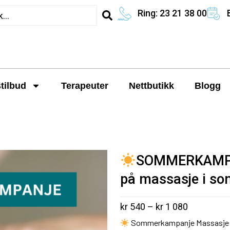
Ring: 23 21 38 00
tilbud
Terapeuter
Nettbutikk
Blogg
SOMMERKAMPAN
på massasje i so
kr
540
–
kr
1 080
Sommerkampanje Massasje | S