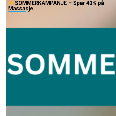
SOMMERKAMPANJE – Spar 40% på
Massasje