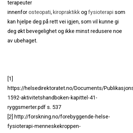
terapeuter
innenfor
osteopati
,
kiropraktikk
og
fysioterapi
som
kan hjelpe deg på rett vei igjen, som vil kunne gi
deg økt bevegelighet og ikke minst redusere noe
av ubehaget.
[1]
https://helsedirektoratet.no/Documents/Publikasjon
1592-aktivitetshandboken-kapittel-41-
ryggsmerter.pdf s. 537
[2] http://forskning.no/forebyggende-helse-
fysioterapi-menneskekroppen-