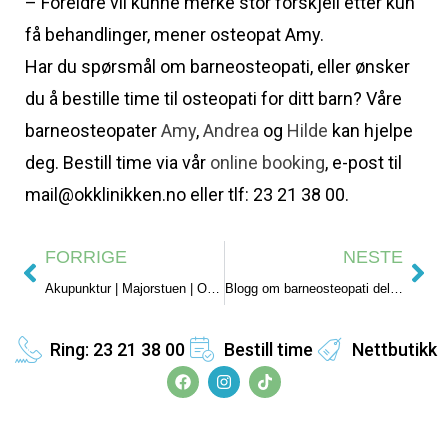
– Foreldre vil kunne merke stor forskjell etter kun
få behandlinger, mener osteopat Amy.
Har du spørsmål om barneosteopati, eller ønsker
du å bestille time til osteopati for ditt barn? Våre
barneosteopater
Amy
,
Andrea
og
Hilde
kan hjelpe
deg. Bestill time via vår
online booking
, e-post til
mail@okklinikken.no eller tlf: 23 21 38 00.
FORRIGE
NESTE
Akupunktur | Majorstuen | Oslo
Blogg om barneosteopati del 2: Barnehagebarn
Ring: 23 21 38 00
Bestill time
Nettbutikk