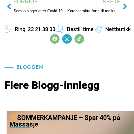
FORRIGE
NESTE
Senvirkninger etter Covid-19 og osteopatibehandling
Koronasmitte førte til melksyresymptomer i bena
Ring: 23 21 38 00
Bestill time
Nettbutikk
BLOGGEN
Flere Blogg-innlegg
SOMMERKAMPANJE – Spar 40% på
Massasje