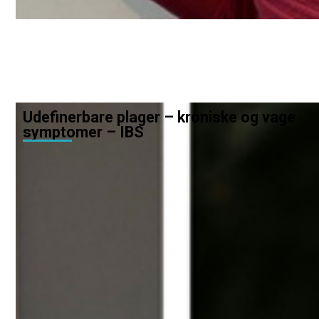
Udefinerbare plager – kroniske og vage
symptomer – IBS