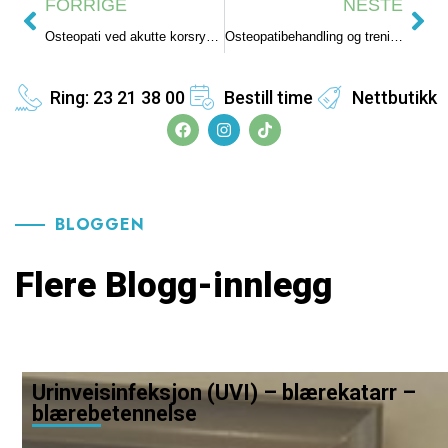
FORRIGE
NESTE
Osteopati ved akutte korsryggsmerter – lumbago
Osteopatibehandling og trening ved kneartrose – slitasjegikt
Ring: 23 21 38 00
Bestill time
Nettbutikk
BLOGGEN
Flere Blogg-innlegg
Urinveisinfeksjon (UVI) – blærekatarr –
blærebetennelse