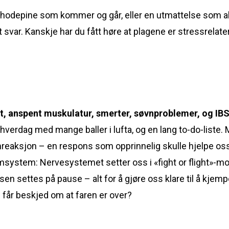
 hodepine som kommer og går, eller en utmattelse som aldri
rt svar. Kanskje har du fått høre at plagene er stressrelat
et, anspent muskulatur, smerter, søvnproblemer, og IB
l hverdag med mange baller i lufta, og en lang to-do-liste.
mreaksjon – en respons som opprinnelig skulle hjelpe oss
armsystem: Nervesystemet setter oss i «fight or flight»-mo
n settes på pause – alt for å gjøre oss klare til å kjempe 
i får beskjed om at faren er over?