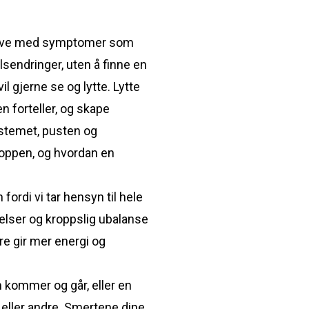
å leve med symptomer som
lsendringer, uten å finne en
il gjerne se og lytte. Lytte
n forteller, og skape
ystemet, pusten og
roppen, og hvordan en
ordi vi tar hensyn til hele
elser og kroppslig ubalanse
e gir mer energi og
 kommer og går, eller en
, eller andre. Smertene dine