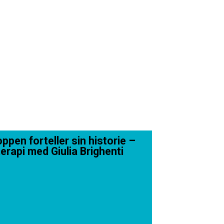
ppen forteller sin historie –
erapi med Giulia Brighenti