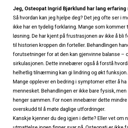
Jeg, Osteopat Ingrid Bjørklund har lang erfaring
Så hvordan kan jeg hjelpe deg? Det jeg ofte ser i
ikke har en tydelig forklaring. Mange som kommer til
løsning. De har kjent på frustrasjonen av ikke å bli f
til historien kroppen din forteller. Behandlingen han
forutsetninger for at den kan gjenvinne balanse –
sirkulasjonen. Dette innebærer også å forstå hvord
helhetlig tilnærming kan gi lindring og økt funksjon.
Mange opplever en bedring i symptomer etter å ha pr
mennesket. Behandlingen er ikke bare fysisk, men 
henger sammen. For noen innebærer dette mindre s
overskudd til å møte daglige utfordringer.
Kanskje kjenner du deg igjen i dette? Eller vet om
utmattelse ingen finner svar på. Osteopati er ikke f