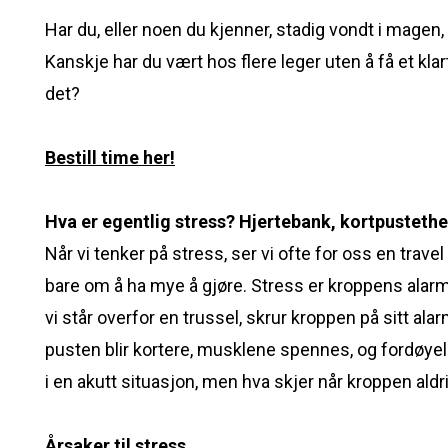
Har du, eller noen du kjenner, stadig vondt i magen,
Kanskje har du vært hos flere leger uten å få et kla
det?
Bestill time her!
Hva er egentlig stress? Hjertebank, kortpusteth
Når vi tenker på stress, ser vi ofte for oss en trave
bare om å ha mye å gjøre. Stress er kroppens alar
vi står overfor en trussel, skrur kroppen på sitt al
pusten blir kortere, musklene spennes, og fordøyelse
i en akutt situasjon, men hva skjer når kroppen aldr
Årsaker til stress