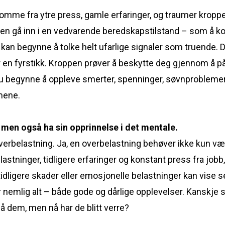
komme fra ytre press, gamle erfaringer, og traumer kropp
ppen gå inn i en vedvarende beredskapstilstand – som å k
 kan begynne å tolke helt ufarlige signaler som truende
 en fyrstikk. Kroppen prøver å beskytte deg gjennom å p
du begynne å oppleve smerter, spenninger, søvnproblemer 
mene.
men også ha sin opprinnelse i det mentale.
overbelastning. Ja, en overbelastning behøver ikke kun v
stninger, tidligere erfaringer og konstant press fra jobb, 
tidligere skader eller emosjonelle belastninger kan vise s
emlig alt – både gode og dårlige opplevelser. Kanskje s
på dem, men nå har de blitt verre?