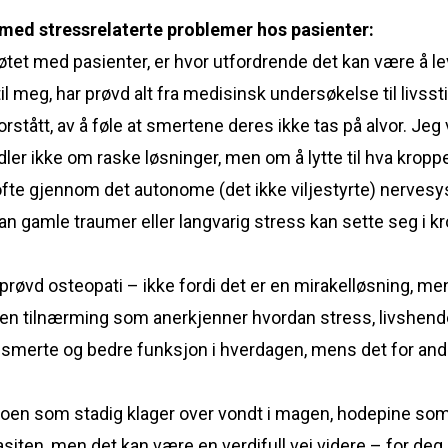
 med stressrelaterte problemer hos pasienter:
 møtet med pasienter, er hvor utfordrende det kan være 
 meg, har prøvd alt fra medisinsk undersøkelse til livssti
orstått, av å føle at smertene deres ikke tas på alvor. Jeg v
dler ikke om raske løsninger, men om å lytte til hva kroppe
 ofte gjennom det autonome (det ikke viljestyrte) nerves
an gamle traumer eller langvarig stress kan sette seg i k
øvd osteopati – ikke fordi det er en mirakelløsning, men f
en tilnærming som anerkjenner hvordan stress, livshend
merte og bedre funksjon i hverdagen, mens det for andr
 noen som stadig klager over vondt i magen, hodepine som
asiten, men det kan være en verdifull vei videre – for deg