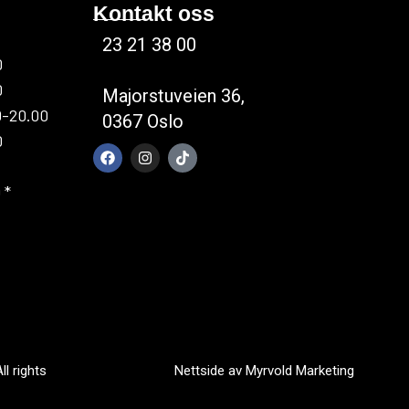
Kontakt oss
23 21 38 00
0
0
Majorstuveien 36,
0-20.00
0367 Oslo
0
 *
ll rights
Nettside av
Myrvold Marketing