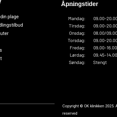
y
Åpningstider
 din plage
Mandag:
09.00-20.0
lingstilbud
Tirsdag:
09.00-20.0
Onsdag:
08.00/09.0
uter
Torsdag:
09.00-20.0
Fredag:
09.00-16.00
s
Lørdag:
09.45-14.00
t
Søndag:
Stengt
Copyright © OK klinikken 2025. A
reserved