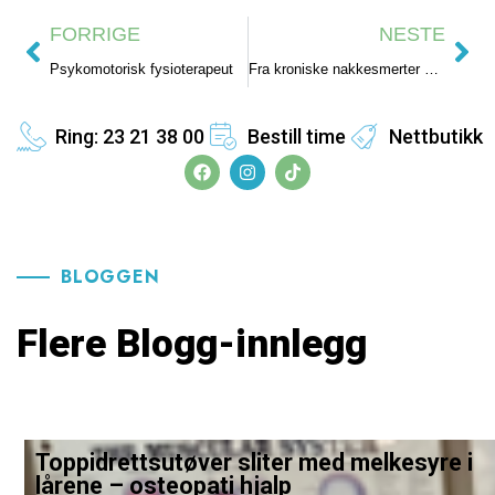
FORRIGE
NESTE
Psykomotorisk fysioterapeut
Fra kroniske nakkesmerter og hodepine til ny livsglede og håp med fysioterapi!
Ring: 23 21 38 00
Bestill time
Nettbutikk
BLOGGEN
Flere Blogg-innlegg
Toppidrettsutøver sliter med melkesyre i
lårene – osteopati hjalp