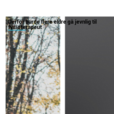
Derfor burde flere eldre gå jevnlig til
fysioterapeut