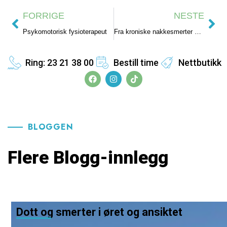
FORRIGE
NESTE
Psykomotorisk fysioterapeut
Fra kroniske nakkesmerter og hodepine til ny livsglede og håp med fysioterapi!
Ring: 23 21 38 00
Bestill time
Nettbutikk
BLOGGEN
Flere Blogg-innlegg
Dott og smerter i øret og ansiktet