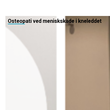
Osteopati ved meniskskade i kneleddet