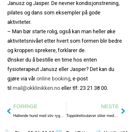
Janusz og Jasper. De nevner kondisjonstrening,
pilates og dans som eksempler på gode
aktiviteter.
– Man bør starte rolig, også kan man heller øke
aktivitetsnivået etter hvert som formen blir bedre
og kroppen sprekere, forklarer de.
Ønsker du å bestille en time hos enten
fysioterapeut Janusz eller Jasper? Det kan du
gjøre via vår
online booking
, e-post
til
mail@okklinikken.no
eller tlf: 23 21 38 00.
FORRIGE
NESTE
Haltende hund med stiv rygg og nakke fikk god effekt av osteopatibehandling
Toppidrettsutøver sliter med melkesyre i lårene – osteopati hjalp