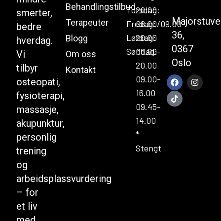
Behandlingstilbud
Torsdag:
20.00
smerter,
Majorstuve
Terapeuter
Fredag:
08.00/09.00-
bedre
36,
Lørdag:
20.00
Blogg
hverdag.
0367
Søndag:
09.00-
Vi
Om oss
Oslo
20.00
tilbyr
Kontakt
09.00-
osteopati,
16.00
fysioterapi,
09.45-
massasje,
14.00
akupunktur,
*
personlig
Stengt
trening
og
arbeidsplassvurdering
– for
et liv
med