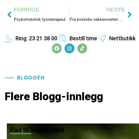
FORRIGE
NESTE
Psykomotorisk fysioterapeut
Fra kroniske nakkesmerter og hodepine til ny livsglede og håp med fysioterapi!
Ring: 23 21 38 00
Bestill time
Nettbutikk
BLOGGEN
Flere Blogg-innlegg
Råd til hagearbeid