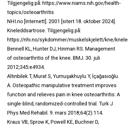
Tilgjengelig på: https://www.niams.nih.gov/health-
topics/osteoarthritis
NHI.no [Internett]. 2001 [sitert 18. oktober 2024].
Kneleddsartrose. Tilgjengelig på:
https://nhi.no/sykdommer/muskelskjelett/kne/knele
Bennell KL, Hunter DJ, Hinman RS. Management
of osteoarthritis of the knee. BMJ. 30. juli
2012;345:e4934.
Altınbilek T, Murat S, Yumuşakhuylu Y, İçağasıoğlu
A. Osteopathic manipulative treatment improves
function and relieves pain in knee osteoarthritis: A
single-blind, randomized-controlled trial. Turk J
Phys Med Rehabil. 9. mars 2018;64(2):114.
Kraus VB, Sprow K, Powell KE, Buchner D,