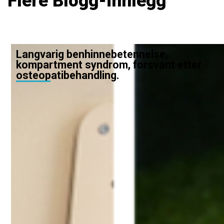
Flere Blogg-innlegg
Langvarig benhinnebetennelse,
kompartment syndrom, forsvant etter
osteopatibehandling.