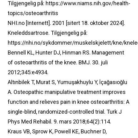
Tilgjengelig på: https://www.niams.nih.gov/health-
topics/osteoarthritis
NHI.no [Internett]. 2001 [sitert 18. oktober 2024].
Kneleddsartrose. Tilgjengelig på:
https://nhi.no/sykdommer/muskelskjelett/kne/knele
Bennell KL, Hunter DJ, Hinman RS. Management
of osteoarthritis of the knee. BMJ. 30. juli
2012;345:e4934.
Altınbilek T, Murat S, Yumuşakhuylu Y, İçağasıoğlu
A. Osteopathic manipulative treatment improves
function and relieves pain in knee osteoarthritis: A
single-blind, randomized-controlled trial. Turk J
Phys Med Rehabil. 9. mars 2018;64(2):114.
Kraus VB, Sprow K, Powell KE, Buchner D,