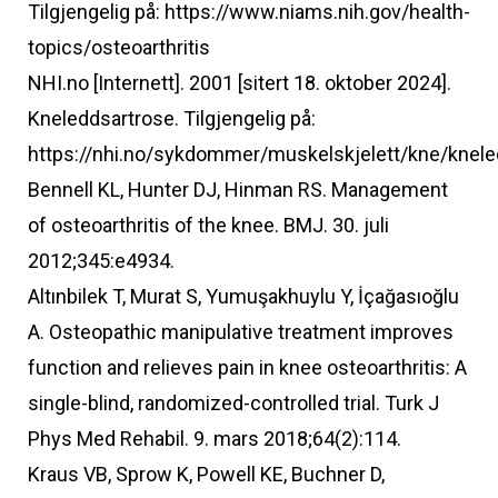
Tilgjengelig på: https://www.niams.nih.gov/health-
topics/osteoarthritis
NHI.no [Internett]. 2001 [sitert 18. oktober 2024].
Kneleddsartrose. Tilgjengelig på:
https://nhi.no/sykdommer/muskelskjelett/kne/knele
Bennell KL, Hunter DJ, Hinman RS. Management
of osteoarthritis of the knee. BMJ. 30. juli
2012;345:e4934.
Altınbilek T, Murat S, Yumuşakhuylu Y, İçağasıoğlu
A. Osteopathic manipulative treatment improves
function and relieves pain in knee osteoarthritis: A
single-blind, randomized-controlled trial. Turk J
Phys Med Rehabil. 9. mars 2018;64(2):114.
Kraus VB, Sprow K, Powell KE, Buchner D,