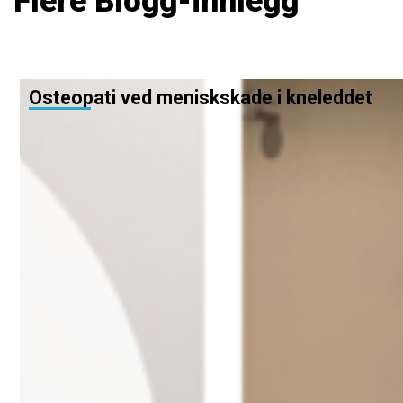
Flere Blogg-innlegg
Osteopati ved meniskskade i kneleddet