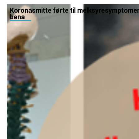
Koronasmitte førte til melksyresymptomer
bena