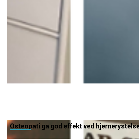
Osteopati ga god effekt ved hjernerystels