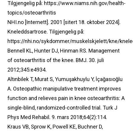
Tilgjengelig på: https://www.niams.nih.gov/health-
topics/osteoarthritis
NHI.no [Internett]. 2001 [sitert 18. oktober 2024].
Kneleddsartrose. Tilgjengelig på:
https://nhi.no/sykdommer/muskelskjelett/kne/knele
Bennell KL, Hunter DJ, Hinman RS. Management
of osteoarthritis of the knee. BMJ. 30. juli
2012;345:e4934.
Altınbilek T, Murat S, Yumuşakhuylu Y, İçağasıoğlu
A. Osteopathic manipulative treatment improves
function and relieves pain in knee osteoarthritis: A
single-blind, randomized-controlled trial. Turk J
Phys Med Rehabil. 9. mars 2018;64(2):114.
Kraus VB, Sprow K, Powell KE, Buchner D,